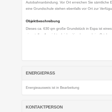
Autobahnanbindung. Vor Ort erreichen Sie sämtliche E
eine Grundschule stehen ebenfalls vor Ort zur Verfüg
Objektbeschreibung
Dieses ca. 630 qm große Grundstück in Espa ist eines 
einer tollen Aussicht, gleichzeitig aber auch im Ortsker
Natur und die ländliche Atmosphäre machen das Wohnen
Vollgeschosse zu errichten und ohne Größeneinschrän
vielfältige Gestaltungsmöglichkeiten für Ihr Traumhaus
Sonstige_angaben
ENERGIEPASS
Bei Kaufobjekten ist die im Exposé ausgewiesene Cou
zahlen.
Energieausweis ist in Bearbeitung
Gemäß § 2 Absatz 1 Nr. 10 Geldwäschegesetz sind wir 
auch Interessenten mit Erstkontakt) zu identifizieren.
vorab per Email zukommen zu lassen / zu unserem Besi
KONTAKTPERSON
Verständnis.