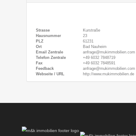
Strasse
Kurstraße
Hausnummer
23
PLZ
61231
Ort
Bad Nauheim
Email Zentrale
anfrage@mukimmobilien.com
Telefon Zentrale
+49 6032 7848719
Fax
+49 6032 7848591
Feedback
anfrage@mukimmobilien.com
Webseite / URL
http://www.mukimmobilien.de