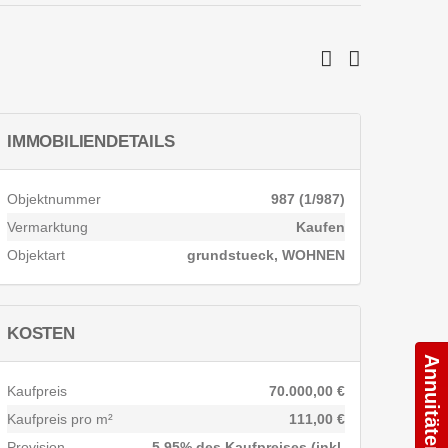
IMMOBILIENDETAILS
Objektnummer
987 (1/987)
Vermarktung
Kaufen
Objektart
grundstueck, WOHNEN
KOSTEN
Annuitätenrechner
Kaufpreis
70.000,00 €
Kaufpreis pro m²
111,00 €
Provision
5,95% des Kaufpreises (inkl.