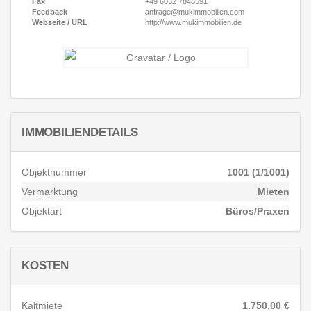
Fax
+49 6032 7848591
Vielen Dank für Ihr Verständnis.
Feedback
anfrage@mukimmobilien.com
Webseite / URL
http://www.mukimmobilien.de
IMMOBILIENDETAILS
Objektnummer
1001 (1/1001)
Vermarktung
Mieten
Objektart
Büros/Praxen
KOSTEN
Kaltmiete
1.750,00 €